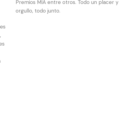
Premios MIA entre otros. Todo un placer y
orgullo, todo junto.
des
,
es
n